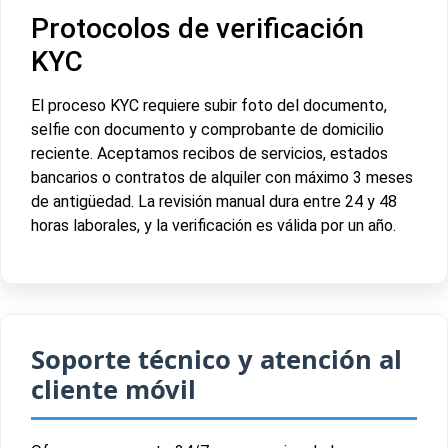
Protocolos de verificación
KYC
El proceso KYC requiere subir foto del documento,
selfie con documento y comprobante de domicilio
reciente. Aceptamos recibos de servicios, estados
bancarios o contratos de alquiler con máximo 3 meses
de antigüedad. La revisión manual dura entre 24 y 48
horas laborales, y la verificación es válida por un año.
Soporte técnico y atención al
cliente móvil