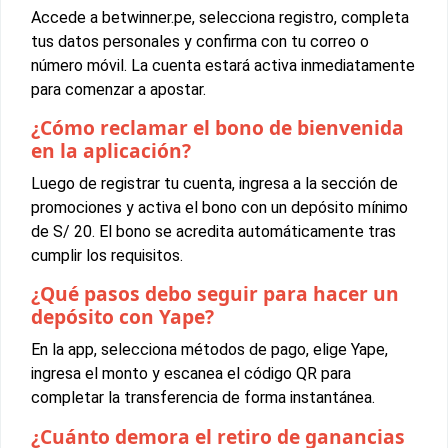
Accede a betwinner.pe, selecciona registro, completa
tus datos personales y confirma con tu correo o
número móvil. La cuenta estará activa inmediatamente
para comenzar a apostar.
¿Cómo reclamar el bono de bienvenida
en la aplicación?
Luego de registrar tu cuenta, ingresa a la sección de
promociones y activa el bono con un depósito mínimo
de S/ 20. El bono se acredita automáticamente tras
cumplir los requisitos.
¿Qué pasos debo seguir para hacer un
depósito con Yape?
En la app, selecciona métodos de pago, elige Yape,
ingresa el monto y escanea el código QR para
completar la transferencia de forma instantánea.
¿Cuánto demora el retiro de ganancias