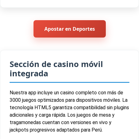
Apostar en Deportes
Sección de casino móvil
integrada
Nuestra app incluye un casino completo con más de
3000 juegos optimizados para dispositivos móviles. La
tecnología HTML5 garantiza compatibilidad sin plugins
adicionales y carga rápida. Los juegos de mesa y
tragamonedas cuentan con versiones en vivo y
jackpots progresivos adaptados para Perú.