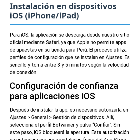
Instalación en dispositivos
iOS (iPhone/iPad)
Para iOS, la aplicación se descarga desde nuestro sitio
oficial mediante Safari, ya que Apple no permite apps
de apuestas en su tienda para Perú. El proceso utiliza
perfiles de configuración que se instalan en Ajustes. Es
sencillo y toma entre 3 y 5 minutos según la velocidad
de conexión.
Configuración de confianza
para aplicaciones iOS
Después de instalar la app, es necesario autorizarla en
Ajustes > General > Gestión de dispositivos. Allí,
selecciona el perfil Betwinner y pulsa “Confiar”. Sin
este paso, iOS bloqueará la apertura. Esta autorización
es estándar para apps instaladas fuera del App Store.