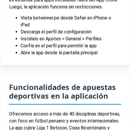
Luego, la aplicación funciona sin restricciones.
Visita betwinner.pe desde Safari en iPhone o
iPad
Descarga el perfil de configuración
Instálalo en Ajustes > General > Perfiles
Confía en el perfil para permitir la app
Abre la app desde la pantalla principal
Funcionalidades de apuestas
deportivas en la aplicación
Ofrecemos acceso a más de 40 disciplinas deportivas,
con foco en fútbol peruano y eventos internacionales.
La app cubre Liga 1 Betsson, Copa Bicentenario y